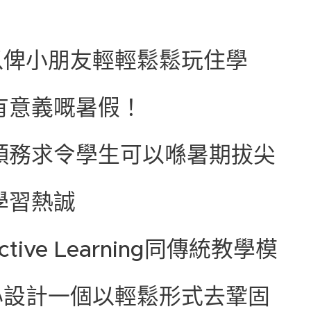
以俾小朋友輕輕鬆鬆玩住學
有意義嘅暑假！🤩🤩📝
穎務求令學生可以喺暑期拔尖
學習熱誠‼️
ive Learning同傳統教學模
心設計一個以輕鬆形式去鞏固