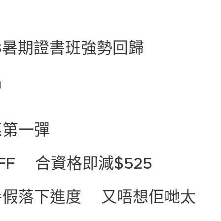
023暑期證書班強勢回歸❕❗
️
惠第一彈❗💥
FF❗合資格即減$525✔️😍
假落下進度🥲又唔想佢哋太