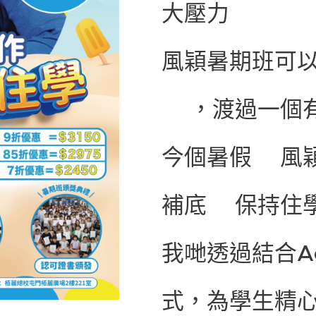
大壓力❓💦
風穎暑期班可
🏖️，渡過一個
今個暑假🔜風
補底🚀保持住
我哋透過結合Act
式，為學生精