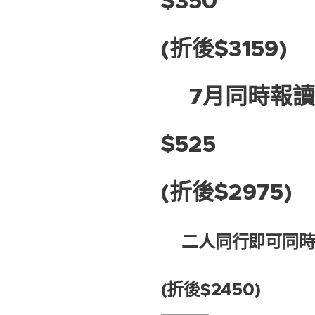
$350‼️
(折後$3159)
❣️7月同時報讀
$525‼️
(折後$2975)
❣️
二人同行即可同時享
(折後$2450)