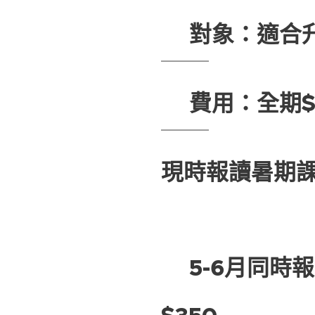
💡對象：適合
💡費用：全期$
現時報讀暑期
❕
❣️5-6月同時