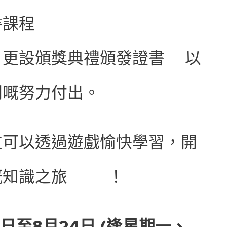
課程📖
更設頒獎典禮頒發證書📜以
間嘅努力付出。
友可以透過遊戲愉快學習，開
知識之旅📝💯！
7日至8月24日 (逢星期一、