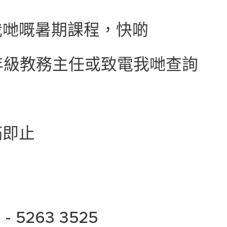
我哋嘅暑期課程，快啲
p各年級教務主任或致電我哋查詢
即止🥰
 - 5263 3525