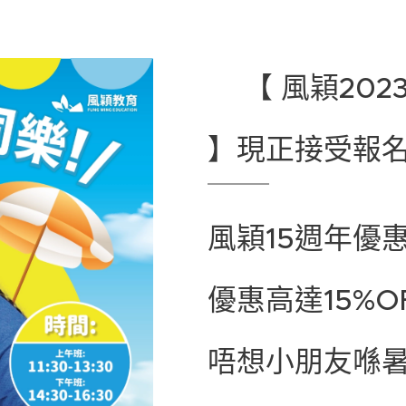
📍【 風穎2
】現正接受報名
風穎15週年優
優惠高達15%O
唔想小朋友喺暑