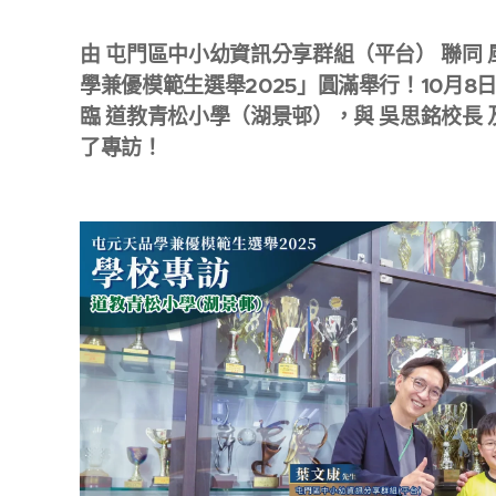
由 屯門區中小幼資訊分享群組（平台） 聯同 
學兼優模範生選舉2025」圓滿舉行！10月8
臨 道教青松小學（湖景邨），與 吳思銘校長 
了專訪！🎤✨