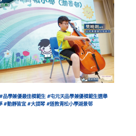
 #品學兼優最佳模範生 #屯元天品學兼優模範生選舉
空夢 #動靜皆宜 #大提琴 #道教青松小學湖景邨