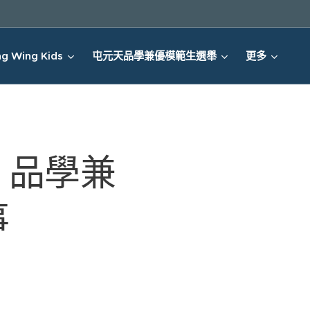
g Wing Kids
屯元天品學兼優模範生選舉
更多
 品學兼
🌟✈️