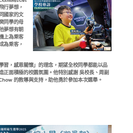
飛行夢想，
同國家的文
樊同學的母
他夢想有朝
機上為乘客
成為乘客，
😊
學習，感恩關懷」的理念，期望全校同學都能以品
造正面積極的校園氛圍。他特別感謝 吳校長、周副
s Chow 的教導與支持，助他勇於參加本次選舉。