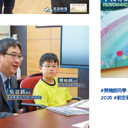
#樊曉朗同學
2025 #航