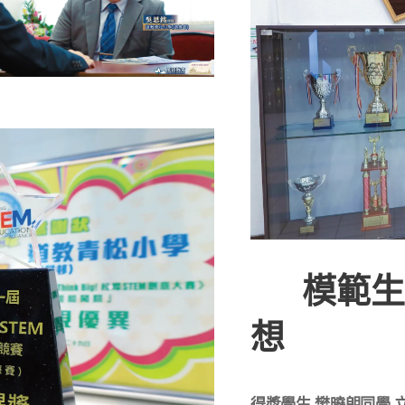
✈️ 模
想
得獎學生 樊曉朗同學 