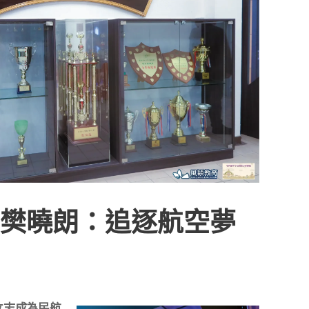
範生樊曉朗：追逐航空夢
立志成為民航