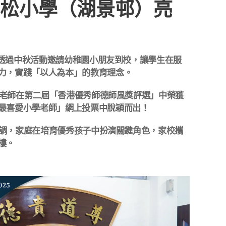
教青松小學（湖景邨）亮
- 學校透過中秋活動邀請幼稚園小朋友到校，讓學生在服
力，實踐「以人為本」的教育理念。
- 許悅老師在第二屆「香港優秀師德師風獎評選」中榮獲
最喜愛小學老師」網上投票中脫穎而出！
吳校長強調，家庭在培育優秀孩子中扮演關鍵角色，家校攜
樓。