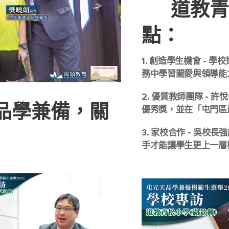
🏫 道
點：
1.⁠ ⁠創造學生機會 
務中學習關愛與領導能
2.⁠ ⁠優質教師團隊 
：品學兼備，關
優秀獎，並在「屯門區
3.⁠ ⁠家校合作 - 
手才能讓學生更上一層