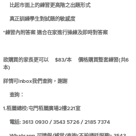
✅比起市面上的練習更高階之出題形式
✅真正訓練學生對試題的敏感度
*練習內附答案 適合在家進行操練及即時對答案
🚨🚨🚨🚨🚨🚨🚨🚨🚨🚨🚨🚨
欲購買的家長更可以🔥$83/本🔥價格購買整套練習(共6
本)
詳情可Inbox我們查詢，謝謝☺️
🏫查詢：
1.栢麗總校:屯門栢麗廣場2樓221室
📞電話: 3613 0930 / 3543 5726 / 2185 7374
📱Whatsapp 可請假/補堂/查詢(不設通話服務): 3543