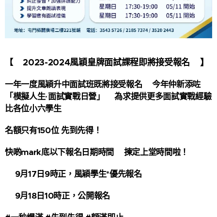
2023-2024風穎皇牌面試課程即將接受報名
】
【
❗
❗
一年一度風穎升中面試班既將接受報名🌟今年仲新添咗
「模擬人生·面試實戰日營」🔥為求提供更多面試實戰經驗
比各位小六學生🤩
名額只有150位 先到先得！
快啲mark底以下報名日期時間📝揀定上堂時間啦！
🔥9月17日9時正，風穎學生*優先報名
🔥9月18日10時正，公開報名