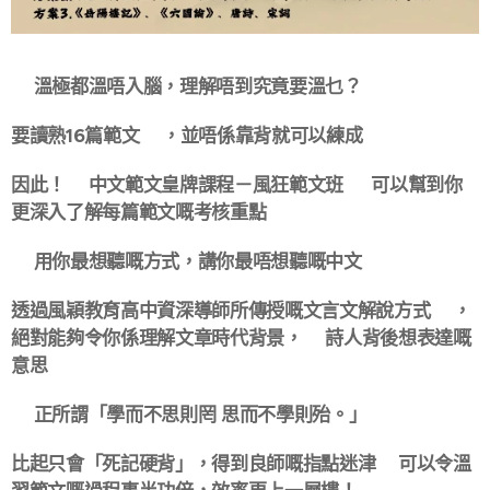
😵‍💫溫極都溫唔入腦，理解唔到究竟要溫乜？😵‍💫
要讀熟16篇範文📜，並唔係靠背就可以練成
因此！🌟中文範文皇牌課程－風狂範文班✨ 可以幫到你
更深入了解每篇範文嘅考核重點
‼️用你最想聽嘅方式，講你最唔想聽嘅中文‼️
透過風穎教育高中資深導師所傳授嘅文言文解說方式👨🏻‍🏫，
絕對能夠令你係理解文章時代背景，✏️詩人背後想表達嘅
意思
🧐正所謂「學而不思則罔 思而不學則殆。」
比起只會「死記硬背」，得到良師嘅指點迷津🥳可以令溫