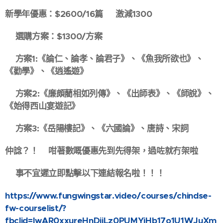
新學年優惠：$2600/16篇 🈹激減1300‼️
➡️選購方案：$1300/方案
📍方案1:《論仁、論孝、論君子》、《魚我所欲也》、
《勸學》、《逍遙遊》
📍方案2:《廉頗藺相如列傳》、《出師表》、《師說》、
《始得西山宴遊記》
📍方案3:《岳陽樓記》、《六國論》、唐詩、宋詞
仲諗？！🤨咁著數嘅優惠先到先得架，過咗就冇架啦😜
💥事不宜遲立即點擊以下連結報名啦！！！
https://www.fungwingstar.video/courses/chindse-
fw-courselist/?
fbclid=IwAR0xxureHnDiiLz0PUMYiHb17o1U1WJuXm