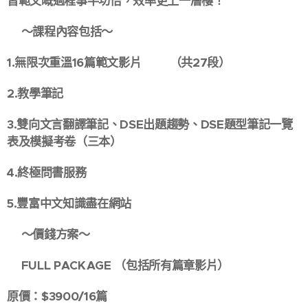
習範文嘅過程事半功倍，效率更上一層樓！🎉🎉🎉
💡～課程內容包括～💡
1.無限次重溫16篇範文影片🤓🖥️（共27段）
2.教學筆記🎥
3.雙向文言翻譯筆記、DSE出題趨勢、DSE題型筆記一覽
表及模擬考卷（三本）📝
4.終極問書服務📚
5.豐富中文知識盡在網站💬
💰～價錢方案～💰
➡️FULL PACKAGE （包括所有篇章影片）
原價：$3900/16篇