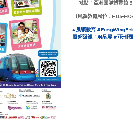
📍地點：亞洲國際博覽館 5,
（風穎教育展位：H05-H0
#風穎教育 #FungWingE
暨超級親子用品展 #亞洲國