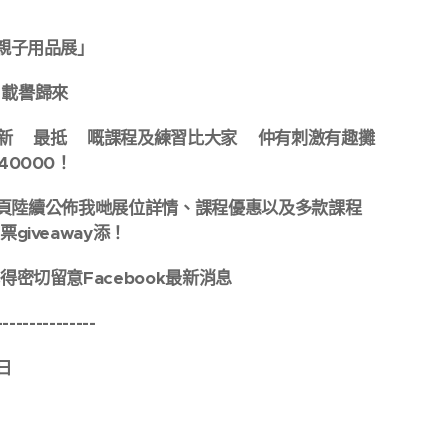
親子用品展」✨
日載譽歸來😆🔥
❗️最抵❗️嘅課程及練習比大家🥳仲有刺激有趣攤
40000！
k專頁陸續公佈我哋展位詳情、課程優惠以及多款課程
giveaway添！
密切留意Facebook最新消息‼️
---------------
0日