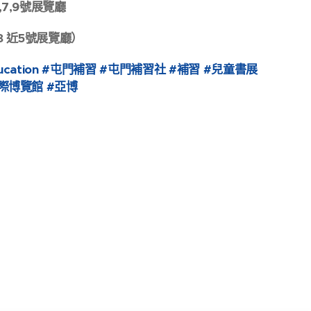
7,9號展覽廳
8 近5號展覽廳）
ducation #屯門補習 #屯門補習社 #補習 #兒童書展
際博覽館 #亞博