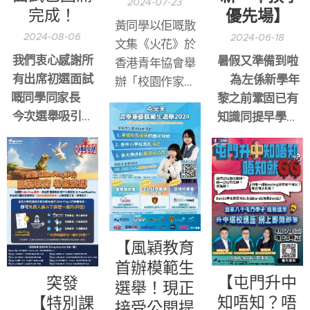
2024-07-23
優先場】
完成！
黃同學以佢嘅散
2024-08-06
2024-06-18
文集《火花》於
我們衷心感謝所
暑假又準備到啦
香港青年協會舉
有出席初選面試
❗️為左係新學年
辦「校園作家大
嘅同學同家長🥰
黎之前鞏固已有
招募計劃」23/24
今次選舉吸引了
知識同提早學新
年度榮獲冠軍🏆
超過500名優秀
一年嘅課題💪🏻
更有幸於今年書
學生報名參加，
展展出屬於自己
學生來自屯元天
的書集與人分享
嘅115所中小學，
內心點滴🥰真係
其中超過40所學
為佢感到驕傲！
校提名學生參賽
【風穎教育
👏🏻
首辦模範生
【屯門升中
❗️突發
選舉！現正
知唔知？唔
❗️【特別課
接受公開提