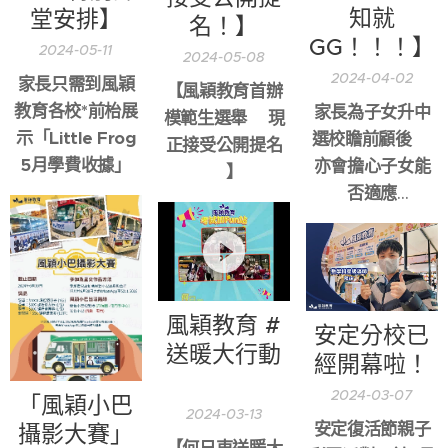
知就
堂安排】
名！】
GG！！！】
2024-05-11
2024-05-08
2024-04-02
家長只需到風穎
【風穎教育首辦
教育各校*前枱展
家長為子女升中
模範生選舉🧑🏻‍🎓現
示「Little Frog
選校瞻前顧後😞
正接受公開提名
5月學費收據」
亦會擔心子女能
🔥】
否適應
唔洗緊張！😤風
穎幫到你！🫵🏻
風穎教育 #
安定分校已
送暖大行動
經開幕啦！
❣️
2024-03-07
「風穎小巴
2024-03-13
安定復活節親子
攝影大賽」