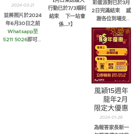
【何日東送䁔大
彩蛋派對已於3月
2024-03-21
行動已於7/3順利
2日完滿結束🥰感
並將照片於2024
結束👍🏻下一站會
謝各位到場支
年6月30日之前
係...?】
持！
Whatsapp至
5211 5026
即可參
加💪🏻
風穎15週年
✨龍年2月
限定大優惠
2024-01-28
為報答家長新一