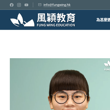
info@fungwing.hk
為甚麼