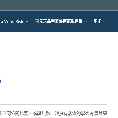
g Wing Kids
屯元天品學兼優模範生選舉
更多
s
曾參與不同公開比賽，獲獎無數。她擁有紮實的學術背景與豐